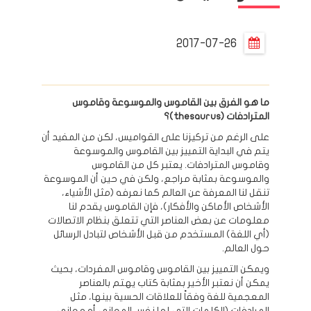
2017-07-26
ما هو الفرق بين القاموس والموسوعة وقاموس
المترادفات (
thesaurus
)؟
على الرغم من تركيزنا على القواميس، لكن من المفيد أن
يتم في البداية التمييز بين القاموس والموسوعة
وقاموس المترادفات. يعتبر كل من القاموس
والموسوعة بمثابة مراجع، ولكن في حين أن الموسوعة
تنقل لنا المعرفة عن العالم كما نعرفه (مثل الأشياء،
الأشخاص الأماكن والأفكار)، فإن القاموس يقدم لنا
معلومات عن بعض العناصر التي تتعلق بنظام الاتصالات
(أي اللغة) المستخدم من قبل الأشخاص لتبادل الرسائل
حول العالم.
ويمكن التمييز بين القاموس وقاموس المفردات، بحيث
يمكن أن نعتبر الأخير بمثابة كتاب يهتم بالعناصر
المعجمية للغة وفقاً للعلاقات الحسية بينها، مثل
المرادفات (الكلمات التي لها نفس المعاني أو معاني