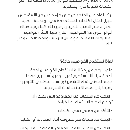
Svenska Ordbok بتغطية حوالي 135000كلمة من أكثر
الكلمات شيوعاً في الإنجليزية.
يركز القاموس المتخصص على جزء معين من اللغة، على
سبيل المثال الكلمات المستخدمة في الهندسة، الطب،
الطيران، علم النفس التجريبي وغير ذلك. كما يوجد هناك
أنواع أخرى من القواميس، على سبيل المثال قواميس
المتلازمات اللفظية، قواميس التراكيب والمصطلحات وغير
ذلك.
لماذا تستخدم القواميس عادة؟
على الرغم من إمكانية استخدام القواميس لعدة
أهداف، إلا أننا نستطيع تمييز نوعين أساسيين وهما
فهم المعنى (فك التشفير) وإنشاء المحتوى (الترميز).
وفيما يلي بعض الاستخدامات النموذجية:
- البحث عن الكلمات غير المعروفة التي يمكن أن
تواجهك عند الاستماع أو القراءة
- التأكد من معنى بعض الكلمات
- البحث عن كلمات غير معروفة أثناء المحادثة أو الكتابة
- البحث عن الإملاء، اللفظ، المعنى، القواعد، المتلازمات