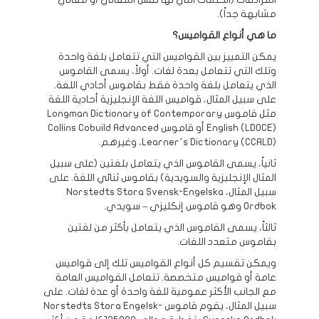
مشابهة جداً).
ما هي أنواع القواميس؟
يمكن التمييز بين القواميس التي تتعامل بلغة واحدة
وتلك التي تتعامل بعدة لغات. أولاً، يسمى القاموس
الذي يتعامل بلغة واحدة فقط بقاموس أحادي اللغة.
على سبيل المثال، قواميس اللغة الإنجليزية أحادية اللغة
مثل قاموس Longman Dictionary of Contemporary
English (LDOCE) أو قاموس Collins Cobuild Advanced
Learner’s Dictionary (CCALD)، وغيرهم.
ثانياً، يسمى القاموس الذي يتعامل بلغتين (على سبيل
المثال الإنجليزية والسويدية) بقاموس ثنائي اللغة. على
سبيل المثال، Norstedts Stora Svensk-Engelska
Ordbok وهو قاموس إنكليزي – سويدي.
ثالثاً، يسمى القاموس الذي يتعامل بأكثر من لغتين
بقاموس متعدد اللغات.
ويمكن تقسيم كل أنواع القواميس تلك إلى قواميس
عامة أو قواميس متخصصة. تتعامل القواميس العامة
مع الجانب الأكثر عمومية للغة واحدة أو عدة لغات. على
سبيل المثال، يقوم قاموس Norstedts Stora Engelsk-