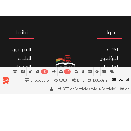
حولنا
زبائننا
الكتب
المدرسون
المؤلفون
الطلاب
المناسبات
الجامعات
10
17
تواصل
المدارس
production
5.3.31
2MB
160.56ms
معنا
عشاق
GET ar/articles/view/{article}
ar
الكتب
Close
سياسة الخصوصية
المعلومات القانونية
شروط الخدمة
معلومات التوصيل