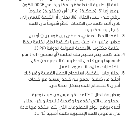
اللغة الإنجليزية المنطوقة والمكتوبة. فيLDOCEتكون
الرموز إما 'S' (محكية) أو 'W' أي (مكتوبة) متبوعاً
برقم. على سبيل المثال، W2 يعني أن الكلمة تنتمي إلى
ثاني ألف كلمة من الكلمات الأكثر شيوعاً في اللغة
الإنجليزية المكتوبة.
اللفظ: اللفظ الصوتي، معطى بين قوسين () أو بين
خطين مائلين / /، حيث يخبرنا بكيفية نطق الكلمة (لفظ
الكلمة مكتوب بالأبجدية الصوتية الدولية (IPA)).
فئة كلمة: يتم تقديم فئة الكلمة (أو تسمىpart-of-
speech) وغيرها من المعلومات النحوية من خلال
الاختصارات، مثلn للاسم وv للفعل.
المتلازمات اللفظية، استخدام الجمل الفعلية وغير ذلك:
أمثلة عن كيفية الجمع بين كلمة رئيسية مع كلمات
أخرى لاستخدام اللغة بشكل اصطلاحي.
وبطبيعة الحال، تختلف القواميس من حيث نوعية
المعلومات التي تقدمها وكيفية ترتيبها، ولكن المثال
أعلاه يوضح أنواع المعلومات التي يتم استخدامها عادة
في قاموس اللغة الإنجليزية كلغة أجنبية (EFL).