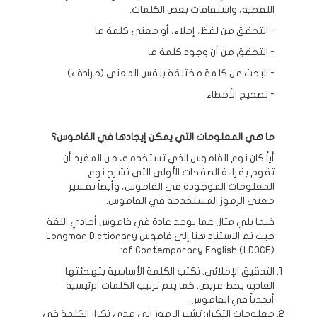
اللفظية، واشتقاقات بعض الكلمات.
- التحقق من لفظ، إملاء، أو معنى كلمة ما
- التحقق من أن وجود كلمة ما
- البحث عن كلمة مختلفة بنفس المعنى (مرادف)
- تصحيح الأخطاء
ما هي المعلومات التي يمكن إيجادها في القاموس؟
أياً كان نوع القاموس الذي تستخدمه، من المفيد أن
تقوم بقراءة الصفحات الأولى التي تشرح نوع
المعلومات الموجودة في القاموس، وأيضاً تفسير
معنى الرموز المستخدمة في القاموس.
فيما يلي مثال عما يوجد عادة في قاموس أحادي اللغة
حيث تم الاستناد هنا إلى قاموس Longman Dictionary
of Contemporary English (LDOCE):
التدقيق الإملائي: تكتب الكلمة الأساسية بتهجئتها
العادية بخط عريض. كما يتم ترتيب الكلمات الرئيسية
أبجدياً في القاموس.
معلومات التكرار: تشير الرموز إلى مدى تكرار الكلمة في