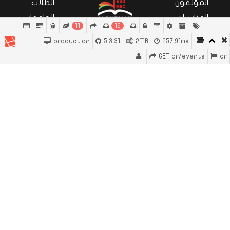
المؤلفون
الطلاب
المناسبات
الجامعات
11
16
تواصل
المدارس
production
5.3.31
2MB
257.91ms
معنا
عشاق
GET ar/events
ar
الكتب
Close
سياسة الخصوصية
المعلومات القانونية
شروط الخدمة
معلومات التوصيل
تم تطويره من قبل بيترونكس
جميع الحقوق محفوظة لـ
© 2026
ALBURHAN