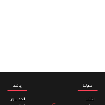
حولنا
زبائننا
الكتب
المدرسون