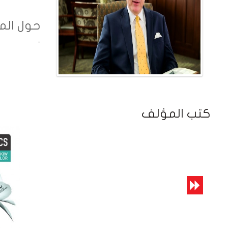
حول ال
-
كتب المؤلف