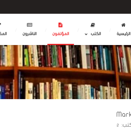
الرئيسية
الكتب
المؤلفون
الناشرون
المق
Mark
تب:
2